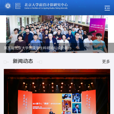
图灵班 | 第七届，毕业！
第五届北京大学图灵学生科研论坛成功举办
王鹤荣获第三十六届“北京青年五四奖章”
Executive Director, Center on Frontiers of Computing Studies,
图灵奖得主Richard Sutton与图灵班师生交流
Peking University
新闻动态
更多