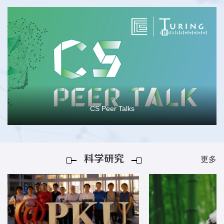
John Hopcroft 基金
CS Peer Talks
图灵导师
科研轮转
科学研究
更多