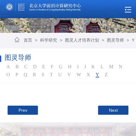
首页
>
科学研究
>
图灵人才培养计划
>
图灵导师
>
Y
图灵导师
A
B
C
D
E
F
G
H
I
J
K
L
M
N
O
P
Q
R
S
T
U
V
W
X
Y
Z
Prev
Next