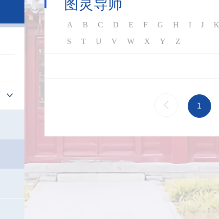
图灵导师
A
B
C
D
E
F
G
H
I
J
S
T
U
V
W
X
Y
Z
1