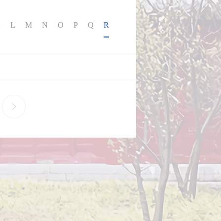
K
L
M
N
O
P
Q
R