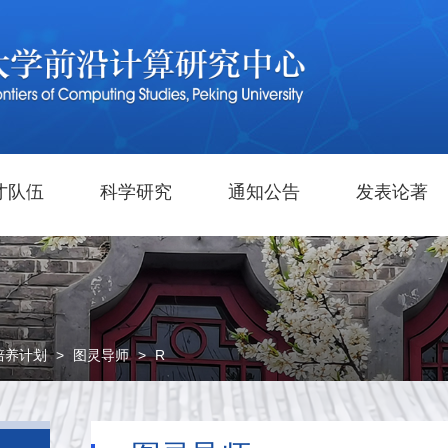
才队伍
科学研究
通知公告
发表论著
培养计划
>
图灵导师
>
R