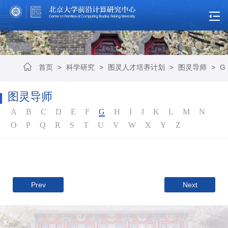
首页
>
科学研究
>
图灵人才培养计划
>
图灵导师
>
G
图灵导师
A
B
C
D
E
F
G
H
I
J
K
L
M
N
O
P
Q
R
S
T
U
V
W
X
Y
Z
Prev
Next