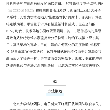
性机理研究与创新药研发的底层逻辑。 尽管高精度电子结构理论
在微观世界表现卓越，但面对工业级大分子
（如 CCSD 或 MRCI）
体系时，其算力需求会陷入“指数级增长”的泥淖，使实际计算变
得难以为继。尽管量子计算有望重塑计算范式，但在当前的
NISQ 时代，技术落地仍面临双重困境。其一，硬件规模的局限
导致有效比特数难以覆盖复杂分子轨道，制约了模拟上限；其
二，算法架构的冗余，目前主流的几何优化仍高度依赖“坐标变
换-能量重算”的嵌套迭代，这种步进式逻辑不仅由于计算频次过
高而放大了噪声干扰，更导致收敛效率低下。因此，探索能够跨
越硬件瓶颈与算法冗余的新路径，已成为当前的科研攻关核心。
02
方法概述
北京大学袁骁团队、电子科大王晓霆团队等团队联合攻关，